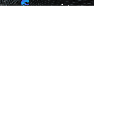
damian@unity.eco.br
ACATE - Associação Catarinense de
Tecnologia
IMPACT HUB - Passeio Primavera
Rod. José Carlos Daux - SC 401, 4150
Bairro Saco Grande, Florianópolis – SC
CEP 88032-005, Brasil
@2024
Fluente
Marketing Digital |
Politicas
|
Termos de Uso
|
Cookies